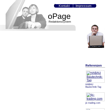
Kontakt
Impressum
oPage
Redaktionssystem
Referenzen
HABAU
Bautechnik-Tag
jic-trading.com